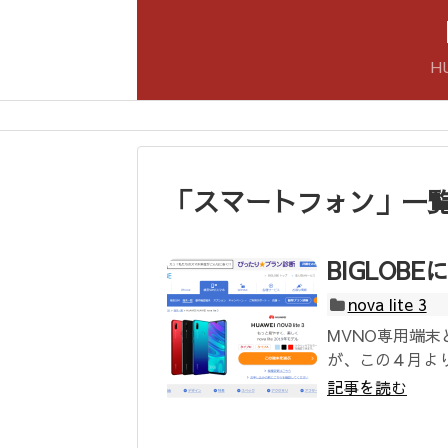
H
「
スマートフォン
」
一
BIGLOBE
nova lite 3
MVNO専用端末と
が、この４月より
記事を読む